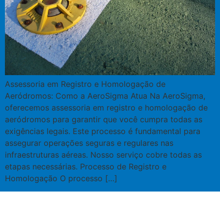
Assessoria em Registro e Homologação de
Aeródromos: Como a AeroSigma Atua Na AeroSigma,
oferecemos assessoria em registro e homologação de
aeródromos para garantir que você cumpra todas as
exigências legais. Este processo é fundamental para
assegurar operações seguras e regulares nas
infraestruturas aéreas. Nosso serviço cobre todas as
etapas necessárias. Processo de Registro e
Homologação O processo […]