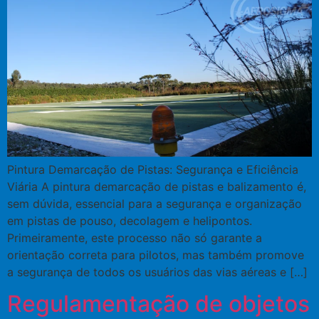
Pintura Demarcação de Pistas: Segurança e Eficiência
Viária A pintura demarcação de pistas e balizamento é,
sem dúvida, essencial para a segurança e organização
em pistas de pouso, decolagem e helipontos.
Primeiramente, este processo não só garante a
orientação correta para pilotos, mas também promove
a segurança de todos os usuários das vias aéreas e […]
Regulamentação de objetos