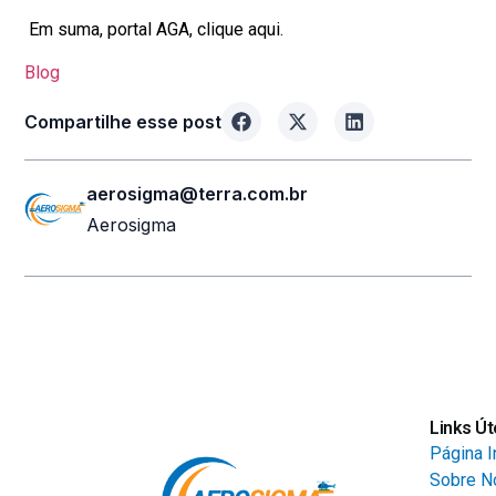
Em suma, portal AGA, clique aqui.
Blog
Compartilhe esse post
aerosigma@terra.com.br
Aerosigma
Links Út
Página In
Sobre N