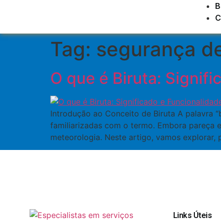
B
C
Tag:
segurança d
O que é Biruta: Signif
Introdução ao Conceito de Biruta A palavra “
familiarizadas com o termo. Embora pareça e
meteorologia. Neste artigo, vamos explorar, p
Links Úteis