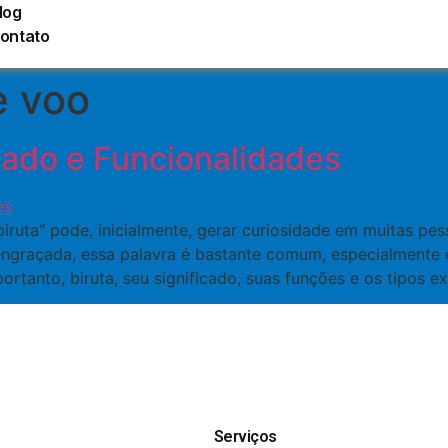
log
ontato
e voo
icado e Funcionalidades
biruta” pode, inicialmente, gerar curiosidade em muitas pe
ngraçada, essa palavra é bastante comum, especialmente 
ortanto, biruta, seu significado, suas funções e os tipos ex
Serviços