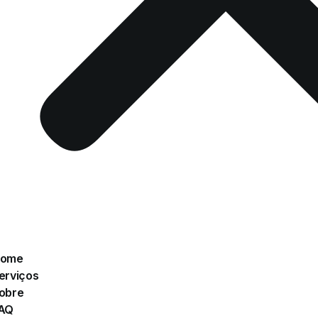
ome
erviços
obre
AQ